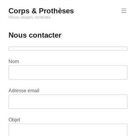
Skip
Corps & Prothèses
to
content
Vécus, usages, contextes
Nous contacter
Nom
Adresse email
Objet